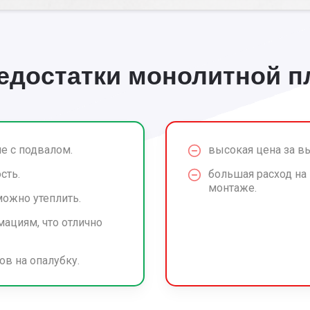
недостатки монолитной 
е с подвалом.
высокая цена за в
сть.
большая расход на
монтаже.
можно утеплить.
ациям, что отлично
в на опалубку.