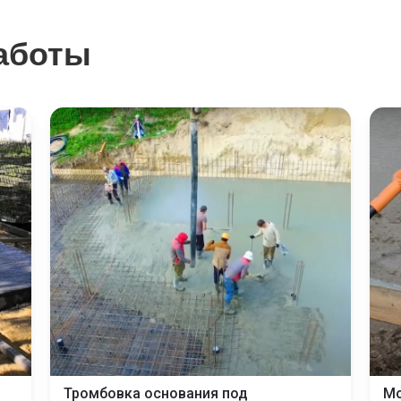
аботы
Тромбовка основания под
Мо