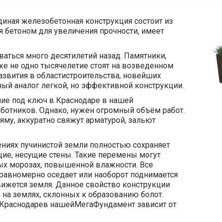
диная железобетонная конструкция состоит из
я бетоном для увеличения прочности, имеет
аться много десятилетий назад. Памятники,
же не одно тысячелетие стоят на возведенном
азвития в областистроительства, новейших
йный аналог легкой, но эффективной конструкции.
ие под ключ в Краснодаре в нашей
ботников. Однако, нужен огромный объём работ.
яму, аккуратно свяжут арматурой, зальют
ниях пучинистой земли полностью сохраняет
щие, несущие стены. Такие перемены могут
ных морозах, повышенной влажности. Все
 равномерно оседает или наоборот поднимается
движется земля. Данное свойство конструкции
 на землях, склонных к образованию болот.
 Краснодарев нашейМегаФундамент зависит от